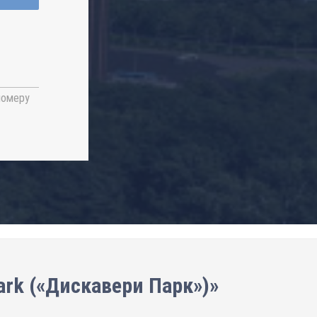
номеру
ark («Дискавери Парк»)»