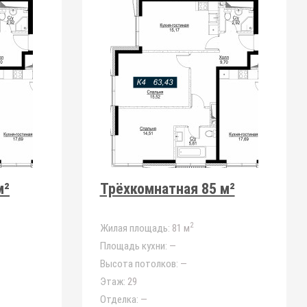
м²
Трёхкомнатная 85 м²
2
Жилая площадь:
81 м
Площадь кухни:
—
Высота потолков:
—
Этаж:
29
Отделка:
—