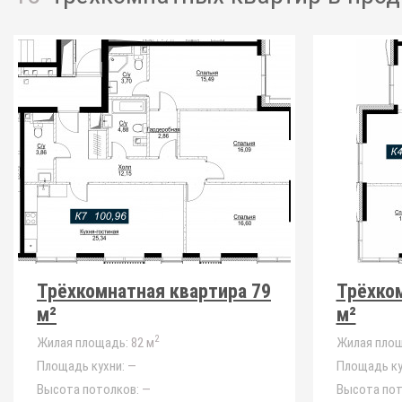
Трёхкомнатная квартира 79
Трёхком
м²
м²
2
Жилая площадь:
82 м
Жилая площ
Площадь кухни:
—
Площадь ку
Высота потолков:
—
Высота пот