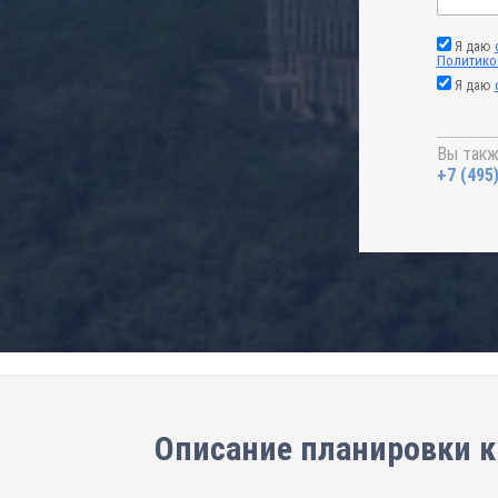
Я даю
Политико
Я даю
Вы такж
+7 (495
Описание планировки кв