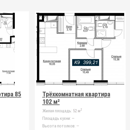
тира 85
Трёхкомнатная квартира
102 м²
2
Жилая площадь:
52 м
Площадь кухни:
—
Высота потолков:
—