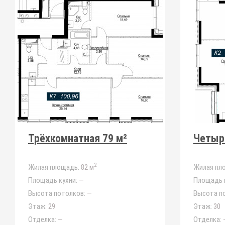
Трёхкомнатная 79 м²
Четыр
2
Жилая площадь:
82 м
Жилая пл
Площадь кухни:
—
Площадь к
Высота потолков:
—
Высота п
Этаж:
29
Этаж:
30
Отделка:
—
Отделка: