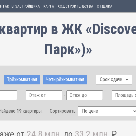
НТАКТЫ ЗАСТРОЙЩИКА
КАРТА
ХОД СТРОИТЕЛЬСТВА
ОТДЕЛКА
квартир в ЖК «Discove
Парк»)»
Трёхкомнатная
Четырёхкомнатная
Срок сдачи
-
Найдено
19
квартиры.
Сортировать:
даже от
24.8 млн
до
33.2 млн
₽