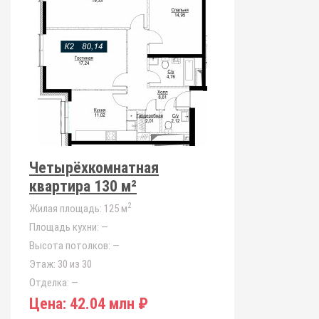
Четырёхкомнатная
квартира 130 м²
2
Жилая площадь:
125 м
Площадь кухни:
—
Высота потолков:
—
Этаж:
30 из 30
Отделка:
—
Цена:
42.04 млн ₽