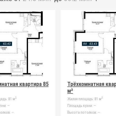
натная квартира 85
Трёхкомнатная квар
м²
2
2
адь:
81 м
Жилая площадь:
81 м
хни:
—
Площадь кухни:
—
олков:
—
Высота потолков:
—