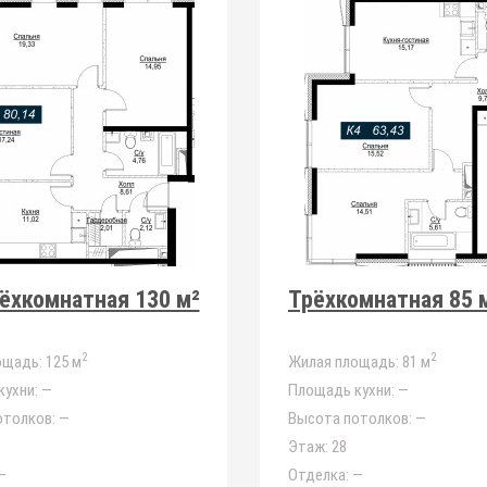
ёхкомнатная 130 м²
Трёхкомнатная 85 
2
2
ощадь:
125 м
Жилая площадь:
81 м
ухни:
—
Площадь кухни:
—
отолков:
—
Высота потолков:
—
Этаж:
28
—
Отделка:
—