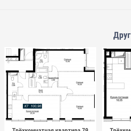
Друг
Трёхкомнатная квартира 79
Трёхко