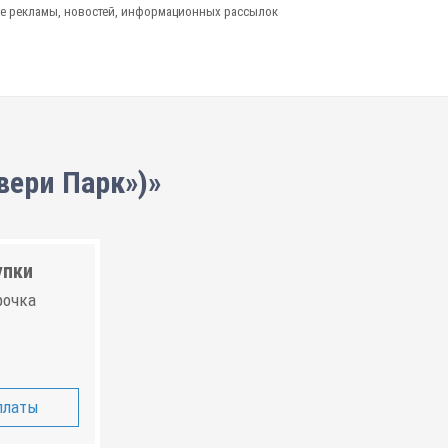
е рекламы, новостей, информационных рассылок
вери Парк»)»
упки
рочка
платы