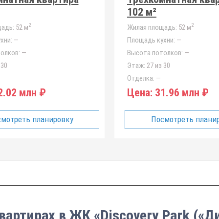
102 м²
2
2
адь:
52 м
Жилая площадь:
52 м
хни:
—
Площадь кухни:
—
олков:
—
Высота потолков:
—
 30
Этаж:
27 из 30
Отделка:
—
.02 млн ₽
Цена:
31.96 млн ₽
мотреть планировку
Посмотреть плани
квартирах в ЖК «Discovery Park («Д