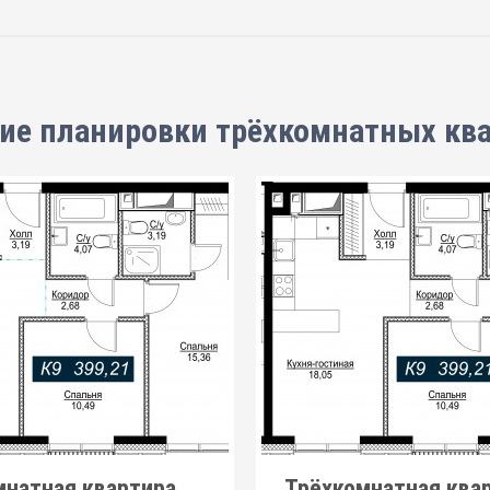
ие планировки
трёхкомнатных кв
мнатная квартира
Трёхкомнатная ква