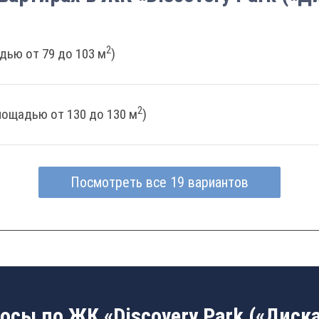
2
дью от 79 до 103 м
)
2
лощадью от 130 до 130 м
)
Посмотреть все 19 вариантов
осы по ЖК «Discovery Park («Диск