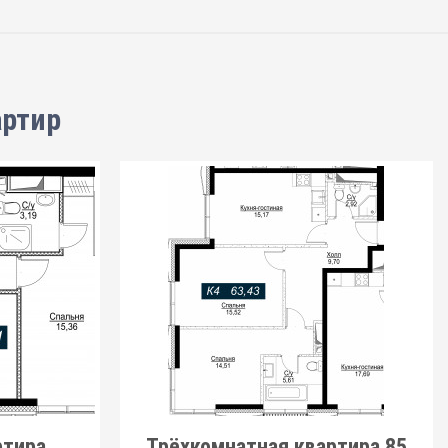
артир
ртира
Трёхкомнатная квартира 85